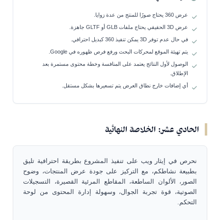
عرض 360 يحتاج صورًا للمنتج من عدة زوايا.
عرض 3D الحقيقي يحتاج ملفات GLB أو GLTF جاهزة.
في حال عدم توفر 3D يمكن تنفيذ 360 كبديل احترافي.
يتم تهيئة الموقع لمحركات البحث ورفع فرص ظهوره في Google.
الوصول لأول النتائج يعتمد على المنافسة وخطة محتوى مستمرة بعد
الإطلاق.
أي إضافات خارج نطاق العرض يتم تسعيرها بشكل مستقل.
الحادي عشر: الخلاصة النهائية
نحرص في إيثار ويب على تنفيذ المشروع بطريقة احترافية تليق
بطبيعة نشاطكم، مع التركيز على جودة عرض المنتجات، وضوح
الصور، الألوان الساطعة، المقاطع المرئية القصيرة، التسجيلات
الصوتية، قوة تجربة الجوال، وسهولة إدارة المحتوى من لوحة
التحكم.