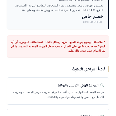
تصميم واجهات، برمجة مخصصة، نظام المنتجات، المقاطع المرئية، الصوتيات،
الدفع، SMS، SEO، تحسين السرعة، الحماية، ورش متابعة، وضمان سنة.
خصم خاص
LIMITED OFFER
* ملاحظة: رسوم بوابة الدفع، مزود رسائل SMS، الاستضافة، الدومين، أو أي
اشتراكات خارجية تكون على العميل حسب أسعار الجهات المقدمة للخدمة، ما لم
يتم الاتفاق على خلاف ذلك كتابيًا.
ثامناً: مراحل التنفيذ
المرحلة الأولى: التحليل والهيكلة
دراسة المتطلبات النهائية، تحديد أقسام الموقع، طريقة عرض المنتجات، وطريقة
التعامل مع الصور والفيديوهات والصوت و360/3D.