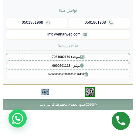
تواصل معنا
0501861968
0501861968
info@etharweb.com
بيانات رسمية
موحد: 7051602170
توثيق: 0000201118
SA9680000639608016156431
2026
جميع الحقوق محفوظة لـ إيثار ويب