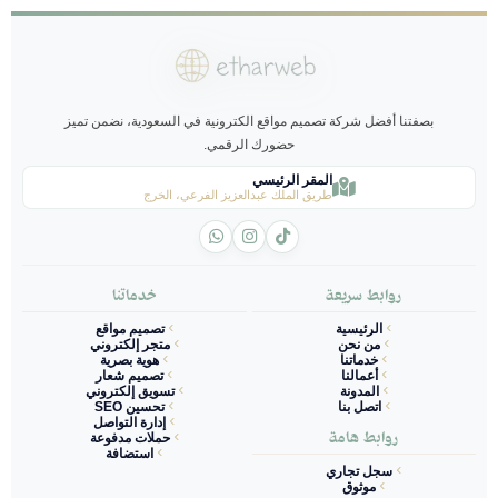
بصفتنا أفضل شركة تصميم مواقع الكترونية في السعودية، نضمن تميز
حضورك الرقمي.
المقر الرئيسي
طريق الملك عبدالعزيز الفرعي، الخرج
روابط سريعة
خدماتنا
الرئيسية
تصميم مواقع
من نحن
متجر إلكتروني
خدماتنا
هوية بصرية
أعمالنا
تصميم شعار
المدونة
تسويق إلكتروني
اتصل بنا
تحسين SEO
إدارة التواصل
روابط هامة
حملات مدفوعة
استضافة
سجل تجاري
موثوق