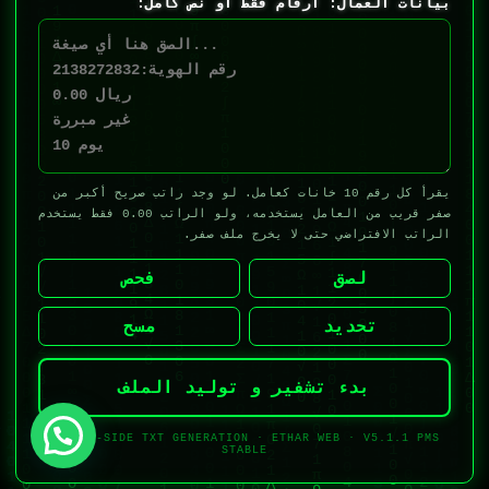
بيانات العمال: أرقام فقط أو نص كامل:
يقرأ كل رقم 10 خانات كعامل. لو وجد راتب صريح أكبر من
صفر قريب من العامل يستخدمه، ولو الراتب 0.00 فقط يستخدم
الراتب الافتراضي حتى لا يخرج ملف صفر.
لصق
فحص
تحديد
مسح
بدء تشفير و توليد الملف
SERVER-SIDE TXT GENERATION · ETHAR WEB · V5.1.1 PMS
STABLE