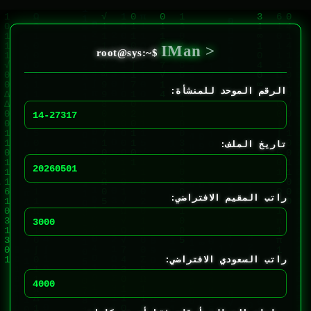
لتجاوز
لى
لمحتوى
IMan >
الرقم الموحد للمنشأة:
تاريخ الملف:
راتب المقيم الافتراضي:
راتب السعودي الافتراضي: