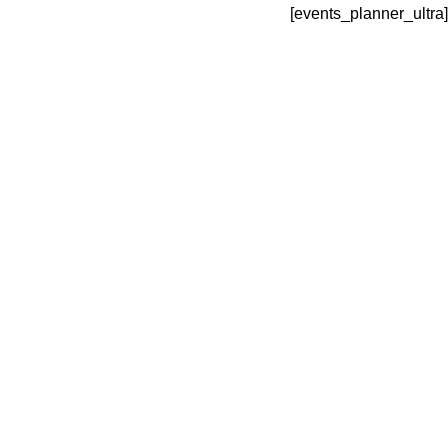
لتجاوز
[events_planner_ultra]
لى
لمحتوى