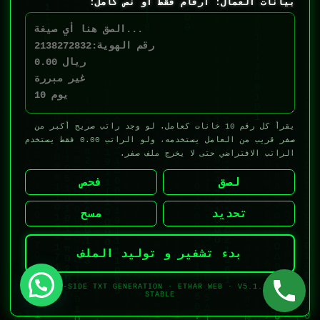
بيانات العمال: أرقام فقط أو نص كامل:
يقرأ كل رقم 10 خانات كعامل. لو وجد راتب صريح أكبر من
صفر قريب من العامل يستخدمه، ولو الراتب 0.00 فقط يستخدم
الراتب الافتراضي حتى لا يخرج ملف صفر.
لصق
فحص
تحديد
مسح
بدء تشفير و توليد الملف
SERVER-SIDE TXT GENERATION · ETHAR WEB · V5.1.1 PMS
STABLE