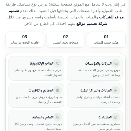
في إيثار ويب لا نتعامل مع الموقع كصفحة شكلية؛ ندرس نوع نشاطك، طريقة
طلب العميل، وأهم الصفحات التي يحتاجها قبل التنفيذ. لذلك نقدم
تصميم
مواقع للشركات
والمتاجر والجهات الخدمية بأسلوب واضح وسريع، من خلال
شركة تصميم مواقع
تفهم اختلاف كل قطاع عن الآخر.
03
02
01
هيكلة حسب النشاط
صفحات تخدم العميل
جاهزية للبحث وواتساب
الشركات والمؤسسات
المتاجر الإلكترونية
موقع رسمي يعرض الخدمات، الثقة،
عرض منتجات، سلة، دفع، وربط واتساب
وسابقة الأعمال بوضوح.
لتسهيل الطلب.
العيادات والمراكز الطبية
المطاعم والكافيهات
خدمات، أطباء، مواعيد، وطرق تواصل
منيو، فروع، عروض، وروابط طلب من
واضحة للمرضى.
التطبيقات أو واتساب.
المقاولات
التعليم والمعاهد
مشاريع، مخططات، صور أعمال، ونموذج
دورات، برامج، تسجيل، وصف واضح لكل
طلب عرض سعر.
خدمة تعليمية.