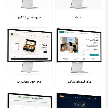
ناساف
معهد معاني التطوير
مركز أسمعك للتأهيل
متجر جود للمخبوزات