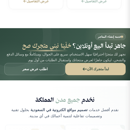
عرض التفاصيل
عرض التفاصيل
خدمة إنشاء المتاجر
جاهز تبدأ البيع أونلاين؟
خلّينا نبني متجرك صح
نجهز لك متجرًا احترافيًا سهل الاستخدام، سريع على الجوال، ومتكاملًا مع وسائل الدفع
والشحن، ليكون جاهزًا لعرض منتجاتك واستقبال الطلبات من أول يوم.
ابدأ متجرك الآن
اطلب عرض سعر
نخدم
جميع مدن
المملكة
نقدم أفضل خدمات
تصميم مواقع الكترونية في السعودية
بحلول تقنية
وتصميمات تفاعلية لتنمية أعمالك في أي مدينة.