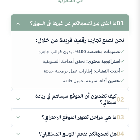
في السعودية
01
ما الذي يميز تصميماتكم عن غيرها في السوق؟
نحن نصنع تجارب رقمية فريدة من خلال:
تصميمات مخصصة 100%:
بدون قوالب جاهزة
استراتيجية محتوى:
تحقق أهدافك التسويقية
أحدث التقنيات:
إطارات عمل برمجية حديثة
تحسين أداء:
سرعة تحميل فائقة
كيف تضمنون أن الموقع سيساهم في زيادة
02
مبيعاتي؟
نهجنا التجاري يعتمد على:
03
ما هي مراحل تطوير الموقع الاحترافي؟
دراسة العملاء:
تحديد مسارات الشراء
منهجية علمية تضمن الجودة:
04
هل تصميماتكم تدعم التوسع المستقبلي؟
واجهات تحويل:
تدفع الزائر للشراء