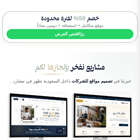
خصم
50%
لفترة محدودة
موقع متكامل + استضافة + دومين مجاناً
اقتنص العرض
مشاريع نفخر
بإنجازها لكم
خبرتنا في
تصميم مواقع للشركات
داخل السعودية تظهر في مشاريع عملية تساعد الجهات على النمو بحلول رقمية احترافية.