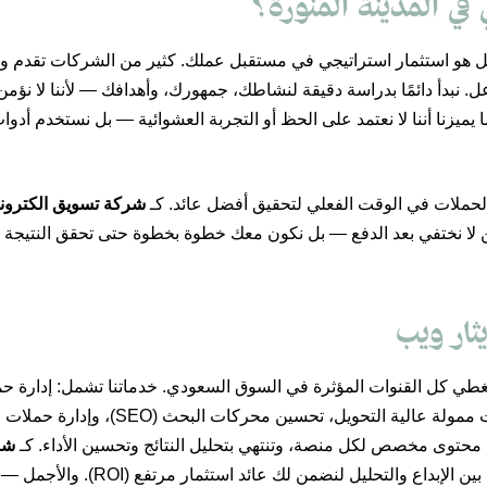
 في المدينة المنورة؟
 بل هو استثمار استراتيجي في مستقبل عملك. كثير من الشركات تقدم 
ل. نبدأ دائمًا بدراسة دقيقة لنشاطك، جمهورك، وأهدافك — لأننا لا نؤم
يزنا أننا لا نعتمد على الحظ أو التجربة العشوائية — بل نستخدم أدوات
الحملات في الوقت الفعلي لتحقيق أفضل عائد. كـ
شركة تسويق الكتروني
 لا نختفي بعد الدفع — بل نكون معك خطوة بخطوة حتى تحقق النتيجة ال
ثار ويب
طي كل القنوات المؤثرة في السوق السعودي. خدماتنا تشمل: إدارة حم
شات)، تصميم محتوى جذاب (فيديو – صور – كاروسيل
ء محتوى مخصص لكل منصة، وتنتهي بتحليل النتائج وتحسين الأداء. كـ
شر
على ما يعطي نتيجة فعلية — وليس فقط “لاي