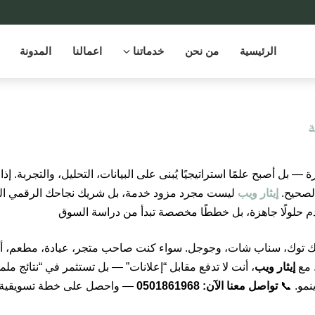
الرئيسية
من نحن
خدماتنا
اعمالنا
المدونة
ة
 بل أصبح علمًا استراتيجيًا يُبنى على البيانات، التحليل، والتجربة. إ
لصحيح.
إيثار ويب
ليست مجرد مزود خدمة، بل شريك نجاحك الرقمي الذ
قدم حلولًا جاهزة، بل خططًا مخصصة تبدأ من دراسة السوق
م، تيك توك، سناب شات، وجوجل. سواء كنت صاحب متجر، عيادة، مطعم،
. مع
إيثار ويب
، أنت لا تدفع مقابل “إعلانات” — بل تستثمر في “نتائج مل
نمو. 📞
تواصل معنا الآن: 0501861968
— واحصل على خطة تسويقية مجانية 