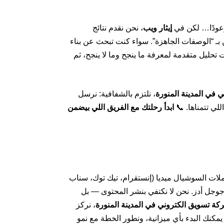
وعودًا… لكن في
إيثار ويب
، نحن نقدم نتائج
ن بـ “الوصفات الجاهزة”. سواء كنت تبحث عن بناء
 تحليل متقدمة لمعرفة ما ينجح وما لا ينجح، ثم
 في المدينة المنورة
، نلتزم بالشفافية: نرسل
لي تتمناها. 📞
ابدأ رحلتك مع الفريق اللي بيضمن
لات السوشيال ميديا (إنستقرام، تيك توك، سناب
ات)، كتابة إعلانات ممولة عالية التحويل، تحسين محركات البحث (SEO)، وإدارة حملات جوجل أدز. نحن لا نكتفي بنشر المحتوى — بل
كة تسويق الكتروني في المدينة المنورة
، نركز
كات” أو “مشاهدات”. ندمج بين الإبداع والتحليل لنضمن لك عائد استثمار مرتفع (ROI). والأجمل — يمكنك البدء بأي ميزانية، ونطور الخطة مع نمو