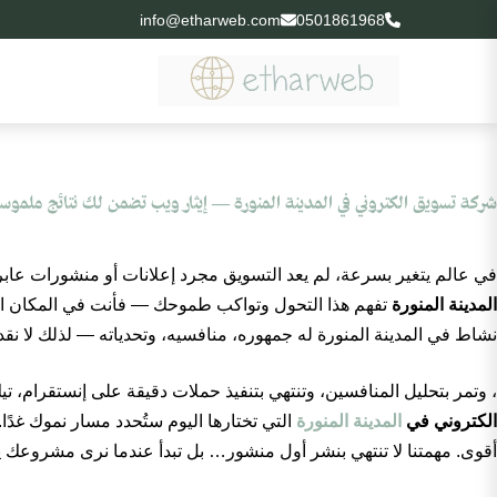
info@etharweb.com
0501861968
شركة تسويق الكتروني في المدينة المنورة — إيثار ويب تضمن لك نتائج ملموس
في عالم يتغير بسرعة، لم يعد التسويق مجرد إعلانات أو منشورات عابرة —
المدينة المنورة
تفهم هذا التحول وتواكب طموحك — فأنت في المكان ا
نشاط في المدينة المنورة له جمهوره، منافسيه، وتحدياته — لذلك لا ن
، وتمر بتحليل المنافسين، وتنتهي بتنفيذ حملات دقيقة على إنستقرا
الكتروني في
المدينة المنورة
التي تختارها اليوم ستُحدد مسار نموك غدًا
أقوى. مهمتنا لا تنتهي بنشر أول منشور… بل تبدأ عندما نرى مشروعك ي