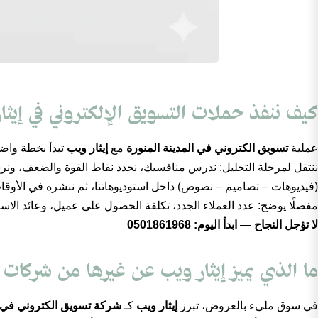
كيف ننفذ حملات التسويق الإلكتروني في إيثا
عملية
تسويق الكتروني في المدينة المنورة
مع
إيثار ويب
تبدأ بخطة واضح
ننتقل لمرحلة التحليل: ندرس منافسيك، نحدد نقاط القوة والضعف، ون
(فيديوهات – تصاميم – نصوص) داخل استوديوهاتنا، ثم ننشره في الأوقات المث
مفصلًا يوضح: عدد العملاء الجدد، تكلفة الحصول على عميل، وعائد الاست
لا تؤجل النجاح — ابدأ اليوم: 0501861968
ما الذي يميز إيثار ويب عن غيرها من شركات 
في سوق مليء بالعروض، تبرز
إيثار ويب
كـ
شركة تسويق الكتروني في ا