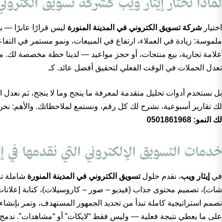
لماذا تختار إيثار ويب كشركة تسويق الكتروني
اختيار
شركة تسويق الكتروني في المدينة المنورة
ليس قرارًا عابرًا —
ملموسة: زيادة في العملاء، ارتفاع في المبيعات، ونمو مستمر في التفاع
علامة تجارية، بيع منتجات، أو حجز مواعيد — لدينا خطة مخصصة لك. ما يم
نعدل الحملات في الوقت الفعلي لتحقيق أفضل عائد. كـ
بل نستخدم أدوات تحليل متقدمة لمعرفة ما ينجح وما لا ينجح، ثم نعدل 
لك تقارير أسبوعية، نشرح لك كل رقم، ونستمع لملاحظاتك. والأهم: نحن
لك النمو: 0501861968
خدمات التسويق الإلكتروني التي نقدمها في إي
في
إيثار ويب
، نقدم حلول
تسويق الكتروني في المدينة المنورة
شاملة تغ
نصمم استراتيجية كاملة تبدأ من تحديد الجمهور المستهدف، وتمر بإنشا