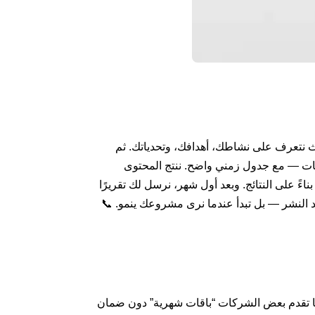
ث نتعرف على نشاطك، أهدافك، وتحدياتك. ثم
نات — مع جدول زمني واضح. ننتج المحتوى
ناءً على النتائج. وبعد أول شهر، نرسل لك تقريرًا
عند النشر — بل تبدأ عندما نرى مشروعك ينمو. 📞
ينما تقدم بعض الشركات “باقات شهرية” دون ضمان