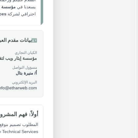
يسعدنا في
مؤسسة إيث
احترافي لشركة
ces
بيانات مقدم ال
الكيان التجاري
مؤسسة إيثار ويب لتق
مسؤول التواصل
أ/ منيرة بتال
البريد الإلكتروني
info@etharweb.com
أولاً: فهم المشرو
المطلوب تصميم موقع إ
Defense Technical Services، مع واجهة عصرية وت