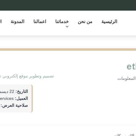
الرئيسية
من نحن
خدماتنا
اعمالنا
المدونة
ا
et
تصميم وتطوير موقع إلكتروني ت
المعلومات
التاريخ:
22 ديسمبر 2025
العميل:
Defense Technical Services
صلاحية العرض:
3 أي
لله وبركاته،