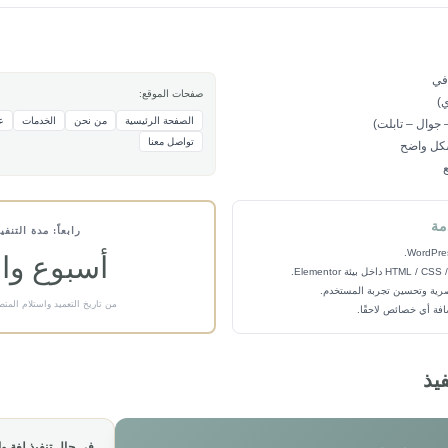
في
صفحات الموقع:
ي)
الصفحة الرئيسية
من نحن
الخدمات
ع
جوال – تابلت)
تواصل معنا
شكل واضح
دمة
رابعاً: مدة التنفي
أسبوع وا
رية وتحسين تجربة المستخدم.
من تاريخ التعميد واستلام المتط
افة أي خصائص لاحقًا.
فيذ
في حال تنفيذ لغة وا