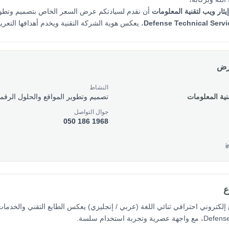
ار ويب لتقنية المعلومات
أن نقدم لسيادتكم عرض السعر الخاص بتصميم وتطوي
Defense Technical Servi
، يعكس هوية الشركة التقنية ويخدم أهدافها التعريف
عرض
النشاط
نية المعلومات
تصميم وتطوير المواقع والحلول الرقمي
جوال التواصل
050 186 1968
ع
لكتروني احترافي ثنائي اللغة (عربي / إنجليزي) يعكس الطابع التقني والخدما
جربة استخدام سلسة.