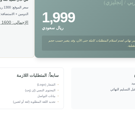
بي / إنجليزي)
سعر الموقع: 1300 ريال
1,999
الدومين + الاستضافة: 300 ريال
الإجمالي: 1600 ريال سعودي
ريال سعودي
ر نهائي لعدم استلام المتطلبات كاملة حتى الآن، وقد يتغير حسب حجم
بلية.
سابعاً: المتطلبات اللازمة
•
الشعار (Logo)
•
المحتوى النصي (إن وُجد)
•
بيانات التواصل
•
تحديد اللغة المطلوبة (لغة أو لغتين)