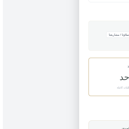
ملاؤنا / مشاريعنا
ذ
حد
لبات كاملة
حدة: