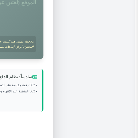
الموقع (لغتين عر
ملاحظة مهمة: هذا السعر غي
المحتوى أو أي إضافات مستق
سادساً: نظام الدفع
• 50٪ دفعة مقدمة عند التعميد
• 50٪ المتبقية عند الانتهاء وقبل التسليم النهائي