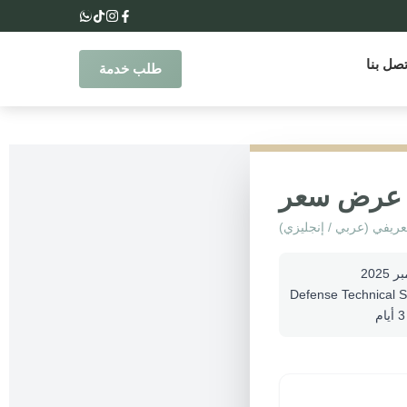
تصل بنا
طلب خدمة
عرض سعر
عريفي (عربي / إنجليزي)
ام