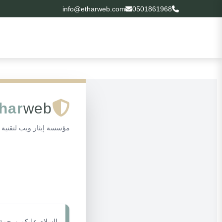
info@etharweb.com
0501861968
har
web
مؤسسة إيثار ويب لتقنية 
السلام عليكم ورحمة ا