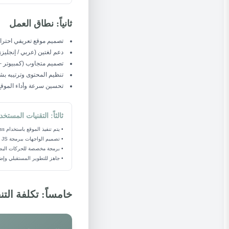
ثانياً: نطاق العمل
تصميم موقع تعريفي احترا
دعم لغتين (عربي / إنجليز
تصميم متجاوب (كمبيوتر – 
تنظيم المحتوى وترتيبه ب
تحسين سرعة وأداء الموقع
ثالثاً: التقنيات المستخ
• يتم تنفيذ الموقع باستخدام WordPress.
• تصميم الواجهات ببرمجة HTML / CSS / JS داخل بيئة Elementor.
• برمجة مخصصة للحركات البص
• جاهز للتطوير المستقبلي وإض
خامساً: تكلفة التن