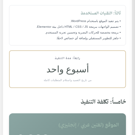
ثالثاً: التقنيات المستخدمة
• يتم تنفيذ الموقع باستخدام WordPress.
• تصميم الواجهات ببرمجة HTML / CSS / JS داخل بيئة Elementor.
• برمجة مخصصة للحركات البصرية وتحسين تجربة المستخدم.
• جاهز للتطوير المستقبلي وإضافة أي خصائص لاحقًا.
رابعاً: مدة التنفيذ
أسبوع واحد
من تاريخ التعميد واستلام المتطلبات كاملة
خامساً: تكلفة التنفيذ
الموقع (لغتين عربي / إنجليزي)