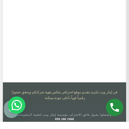
في إيثار ويب نلتزم بتقديم موقع احترافي يعكس هوية شركتكم ويحقق حضورًا
رقمياً قوياً بأعلى جودة ممكنة.
وتفضلوا بقبول فائق الاحترام، مؤسسة إيثار ويب لتقنية المعلومات
050 186 1968
info@etharweb.com