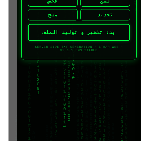
لصق
فحص
تحديد
مسح
بدء تشفير و توليد الملف
SERVER-SIDE TXT GENERATION · ETHAR WEB ·
V5.1.1 PMS STABLE