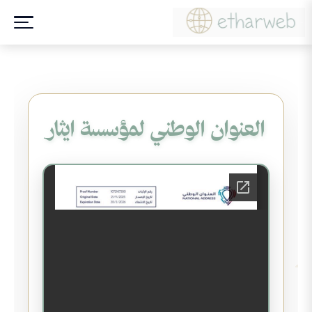
العنوان الوطني لمؤسسة ايثار