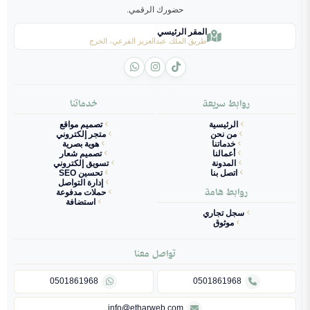
حضورك الرقمي.
المقر الرئيسي
طريق الملك عبدالعزيز الفرعي، الخرج
روابط سريعة
خدماتنا
الرئيسية
تصميم مواقع
من نحن
متجر إلكتروني
خدماتنا
هوية بصرية
أعمالنا
تصميم شعار
المدونة
تسويق إلكتروني
اتصل بنا
تحسين SEO
إدارة التواصل
روابط هامة
حملات مدفوعة
استضافة
سجل تجاري
موثوق
تواصل معنا
0501861968
0501861968
info@etharweb.com